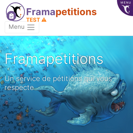
MENU
Frama
petitions
TEST ⚠️
Menu
Framapetitions
Un service de pétitions qui vous
respecte