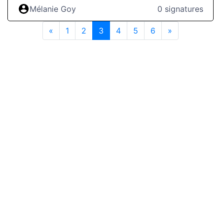
des emplois créés est très utilisé par les
Mélanie Goy
0 signatures
défenseurs de ce projet, il n’estjamais question
des emplois qui seraient mis à mal par la
«
1
2
3
(current)
4
5
6
»
surexploitation qu’ilengendrerait. Les emplois de
notre filière locale sont qualifiés et adaptés au
territoire,nous dépendons de la ressource à long
terme et n’avons aucun intérêt à surexploiter
laforêt.Les forêts du Limousin méritent d’être
diverses afin de répondre à tous nos besoinsen
étant résilientes, nos entreprises et les emplois
locaux en dépendent.