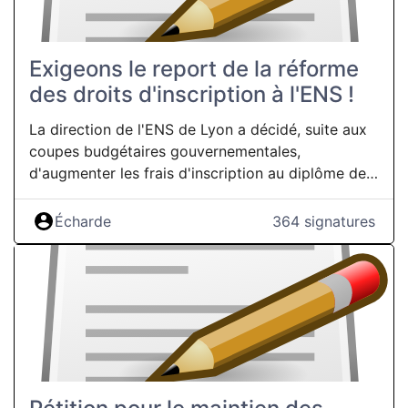
Exigeons le report de la réforme
des droits d'inscription à l'ENS !
La direction de l'ENS de Lyon a décidé, suite aux
coupes budgétaires gouvernementales,
d'augmenter les frais d'inscription au diplôme de
l'ENS de Lyon. Suite à cela, les élu·es étudiant·es
ont proposé une application progressive de cette
Écharde
364 signatures
hausse, tenant compte du statut des étudiant·es
et des revenus familiaux. Malgré cette
"adoucissement" de la réforme, il n'en reste pas
moins que cette directive prise par
l'administration est une atteinte au principe de
gratuité et d'universalité de l'École publique. La
présidence veut combler le déficit de l'école avec
l'argent de ses étudiant·es, alors même que