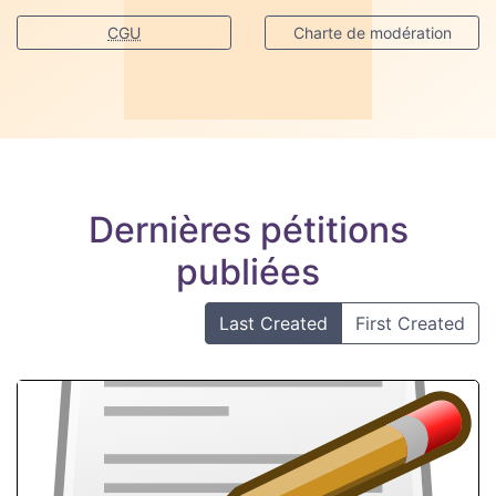
CGU
Charte de modération
Dernières pétitions
publiées
Last Created
First Created