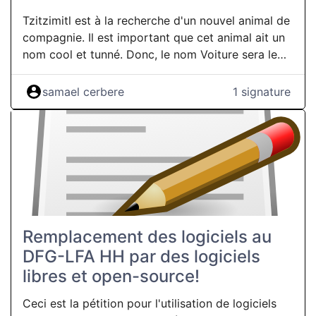
quelques points de rendement supplémentaires
Tzitzimitl est à la recherche d'un nouvel animal de
dans des bilans froidement optimisés. Pour
compagnie. Il est important que cet animal ait un
satisfaire l’appétit insatiable d’investisseurs qui ne
nom cool et tunné. Donc, le nom Voiture sera le
voient dans une rue que son "potentiel de plus-
plus approprié.
value", dans un immeuble que sa rentabilité, dans
samael cerbere
1 signature
une famille que des charges locatives à évacuer.
C’est la réalité que vivent les habitantes et
habitants de la rue Haute 51, où un projet innovant
– la Coop’Haute 51, une coopérative portée par
les locataires eux-mêmes – cherche à sauver 20 …
Remplacement des logiciels au
DFG-LFA HH par des logiciels
libres et open-source!
Ceci est la pétition pour l'utilisation de logiciels