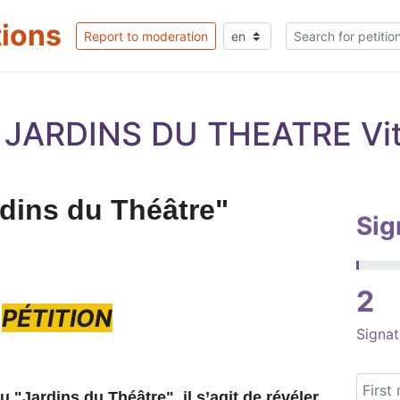
tions
Report to moderation
S JARDINS DU THEATRE Vit
dins du Théâtre"
Sig
2
PÉTITION
Signat
du "Jardins du Théâtre",
il s’agit de révéler