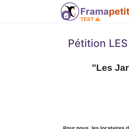
Frama
peti
TEST ⚠️
Pétition LE
"Les Jar
Pour nous, les locataires 