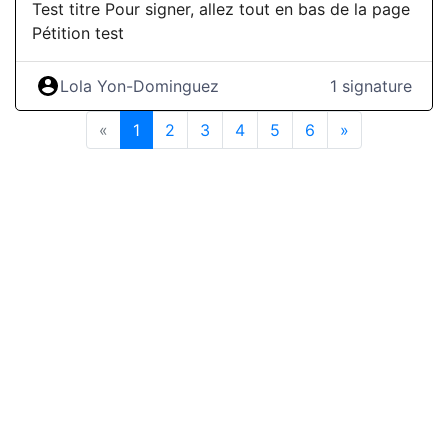
privatisation de l'enseignement. La nouvelle
Test titre Pour signer, allez tout en bas de la page
réforme a fait exploser les frais d'inscription : un
Pétition test
minimum de 800€ est exigé aux élèves (tarif
antérieur : 213€) et 1500€ aux étudiant.es
Lola Yon-Dominguez
1 signature
étranger.es. Une hausse scandaleuse qui aura un
impact assuré sur la présence d'étudiant.es
«
1
(current)
2
3
4
5
6
»
étranger.es dans l'école. La communication autour
de l'existence d'une commission d'exonération
pour les faibles revenus est désastreuse, laissant
sur le carreau nombre d'étudiant.es, ou exigeant
de certains des confidences sur la nature de leur
relations familiales. En plus des étudiant.es, la
réforme impacte sévèrement les conditions de
travail des personnels BIATSS dont les …