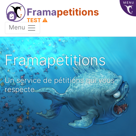
MENU
Frama
petitions
TEST ⚠️
Menu
Framapetitions
Un service de pétitions qui vous
respecte