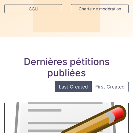
CGU
Charte de modération
Dernières pétitions
publiées
Last Created
First Created