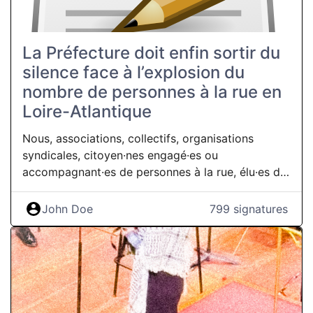
La Préfecture doit enfin sortir du
silence face à l’explosion du
nombre de personnes à la rue en
Loire-Atlantique
Nous, associations, collectifs, organisations
syndicales, citoyen·nes engagé·es ou
accompagnant·es de personnes à la rue, élu·es de
Loire-Atlantique, demandons à Monsieur Fabrice
Rigoulet-Roze, Préfet de Loire-Atlantique, de
John Doe
799 signatures
sortir enfin du silence face aux nombreuses
alertes que nous lui faisons parvenir depuis des
années sur la situation urgente des personnes
sans logement digne et d’assumer l’illégalité des
politiques menées par ses services dans notre
département. Il est urgent d’obtenir enfin les